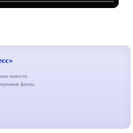
есс»
вные новости
веренные факты,