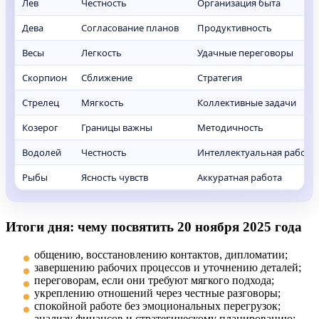
Лев
Честность
Организация быта
Дева
Согласование планов
Продуктивность
Весы
Легкость
Удачные переговоры
Скорпион
Сближение
Стратегия
Стрелец
Мягкость
Коллективные задачи
Козерог
Границы важны
Методичность
Водолей
Честность
Интеллектуальная работа
Рыбы
Ясность чувств
Аккуратная работа
Итоги дня: чему посвятить 20 ноября 2025 года
общению, восстановлению контактов, дипломатии;
завершению рабочих процессов и уточнению деталей;
переговорам, если они требуют мягкого подхода;
укреплению отношений через честные разговоры;
спокойной работе без эмоциональных перегрузок;
анализу финансов и стратегическому планированию;