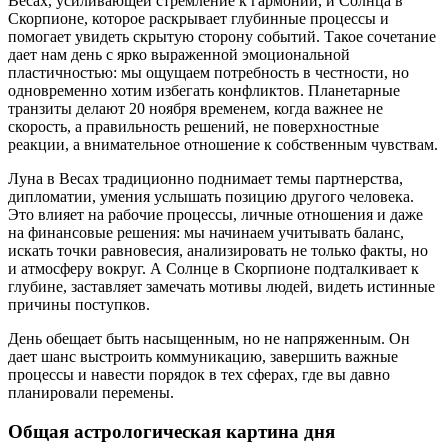
Весах, усиливающей стремление к гармонии, и Солнца в
Скорпионе, которое раскрывает глубинные процессы и
помогает увидеть скрытую сторону событий. Такое сочетание
дает нам день с ярко выраженной эмоциональной
пластичностью: мы ощущаем потребность в честности, но
одновременно хотим избегать конфликтов. Планетарные
транзиты делают 20 ноября временем, когда важнее не
скорость, а правильность решений, не поверхностные
реакции, а внимательное отношение к собственным чувствам.
Луна в Весах традиционно поднимает темы партнерства,
дипломатии, умения услышать позицию другого человека.
Это влияет на рабочие процессы, личные отношения и даже
на финансовые решения: мы начинаем учитывать баланс,
искать точки равновесия, анализировать не только факты, но
и атмосферу вокруг. А Солнце в Скорпионе подталкивает к
глубине, заставляет замечать мотивы людей, видеть истинные
причины поступков.
День обещает быть насыщенным, но не напряженным. Он
дает шанс выстроить коммуникацию, завершить важные
процессы и навести порядок в тех сферах, где вы давно
планировали перемены.
Общая астрологическая картина дня