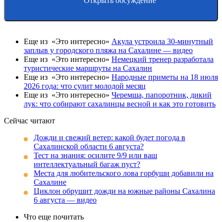
Открыть обсуждение
Еще из «Это интересно»
Акула устроила 30-минутный
заплыв у городского пляжа на Сахалине — видео
Еще из «Это интересно»
Немецкий тренер разработала
туристические маршруты на Сахалин
Еще из «Это интересно»
Народные приметы на 18 июля
2026 года: что сулит молодой месяц
Еще из «Это интересно»
Черемша, папоротник, дикий
лук: что собирают сахалинцы весной и как это готовить
Сейчас читают
Дожди и свежий ветер: какой будет погода в
Сахалинской области 6 августа?
Тест на знания: осилите 9/9 или ваш
интеллектуальный багаж пуст?
Места для любительского лова горбуши добавили на
Сахалине
Циклон обрушит дожди на южные районы Сахалина
6 августа — видео
Что еще почитать