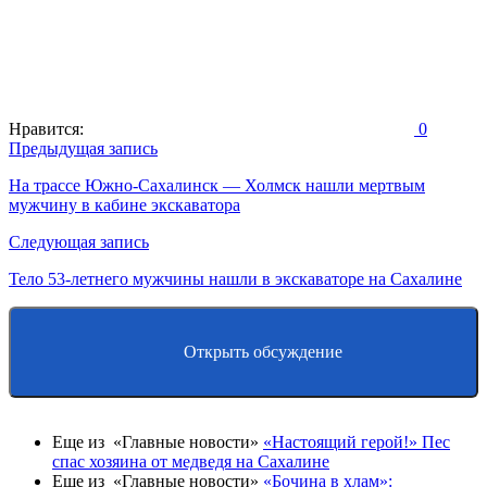
Нравится:
0
Навигация
Предыдущая запись
по
На трассе Южно-Сахалинск — Холмск нашли мертвым
мужчину в кабине экскаватора
записям
Следующая запись
Тело 53-летнего мужчины нашли в экскаваторе на Сахалине
Открыть обсуждение
Еще из «Главные новости»
«Настоящий герой!» Пес
спас хозяина от медведя на Сахалине
Еще из «Главные новости»
«Бочина в хлам»: