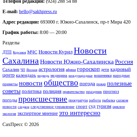
Телефон редакции:
(924) 288 54 88
E-mail:
hello@sakhpress.ru
Адрес редакции:
693000 г. Южно-Сахалинск, пр-т Мира 420
График работы:
8:00 — 20:00
Разделы
Новости
Новости Курил
ДТП
МЧС
Корсаков
Сахалина
Новости Южно-Сахалинска
Россия
гороскоп
астрология
Сахалин
кадровый
дети
афиша
ЧП
Япония
центр
календарь
народные
медицина
мошенники
медведь
международные
общество
новости
полезные
погода
приметы
пожар
советы
полиция
политика
прогноз
праздник
правительство
происшествие
погоды
работа
сахком
прокуратура
рыбалка
спорт
суд
туризм
новости
циклон
следственное управление
следком
это интересно
экспертное мнение
экология
СахПресс ©
2026